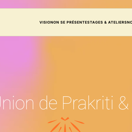
VISION
ON SE PRÉSENTE
STAGES & ATELIERS
N
Union de Prakriti 