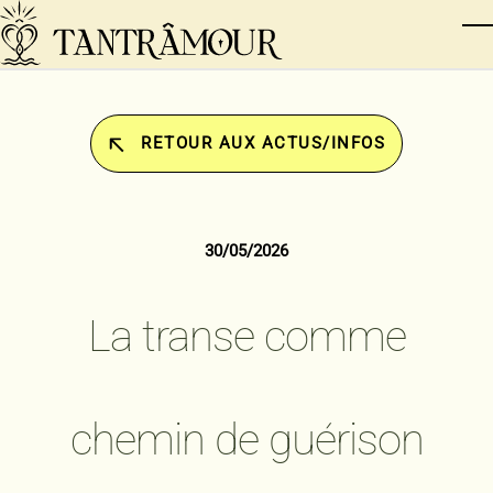
Skip to main content
T
RETOUR AUX ACTUS/INFOS
30/05/2026
La transe comme
chemin de guérison