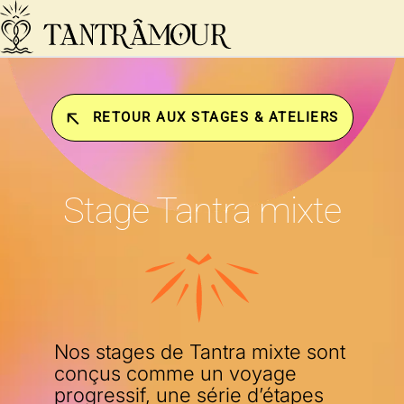
Skip to main content
RETOUR AUX STAGES & ATELIERS
Stage Tantra mixte
Nos stages de Tantra mixte sont
conçus comme un voyage
progressif, une série d’étapes