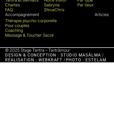
Chartes
Sabryna
Par lieux
FAQ
ShivaChris
Accompagnement
Articles
Thérapie psycho-corporelle
RÉSERVER
Pour couples
Coaching
Massage & Toucher Sacré
© 2025 Stage Tantra – Tantrâmour
/
DESIGN & CONCEPTION : STUDIO MASĀLMA
/
RÉALISATION : WEBKRAFT
PHOTO : ESTELAM