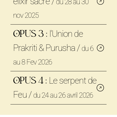
élixir sacré /
du 28 au 30
DATES
nov 2025
VEND 3 OCTOBRE 2025 À
19H
DIM 5 OCTOBRE 2025 À
l’Union de
OPUS 3 :
16H
Prakriti & Purusha /
du 6
LIEU
DATES
au 8 Fev 2026
LA MINOTERIE
VEN 28 NOVEMBRE 2024 À
19H
DIM 30 NOVEMBRE 2024 À
Le serpent de
OPUS 4 :
16H
TARIF
Feu /
du 24 au 26 avril 2026
ANIMATION : 220€ /
HÉBERGEMENT : 30€/JOUR
LIEU
DATES
LA MINOTERIE
VEN 6 FÉVRIER 2026 À 19H