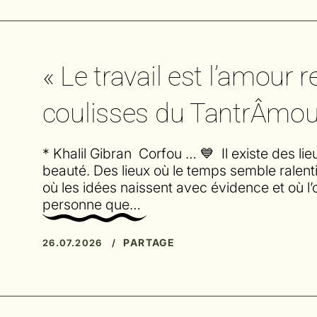
« Le travail est l’amour r
coulisses du TantrÂmour
* Khalil Gibran Corfou … 💙 Il existe des li
beauté. Des lieux où le temps semble ralenti
où les idées naissent avec évidence et où l’o
personne que…
PARTAGE
26.07.2026 /